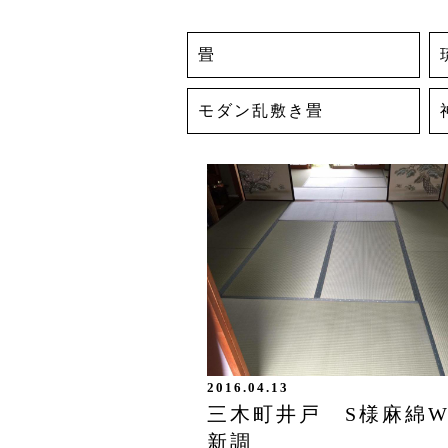
畳
モダン乱敷き畳
2016.04.13
三木町井戸 S様麻綿
新調