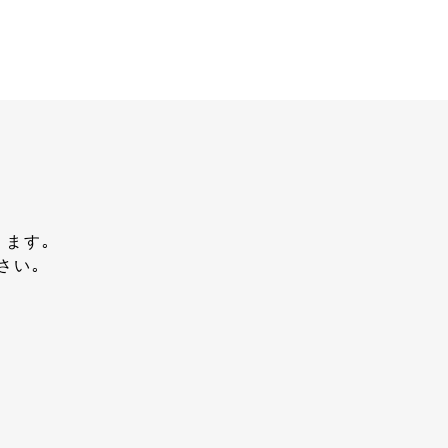
ります｡
さい｡