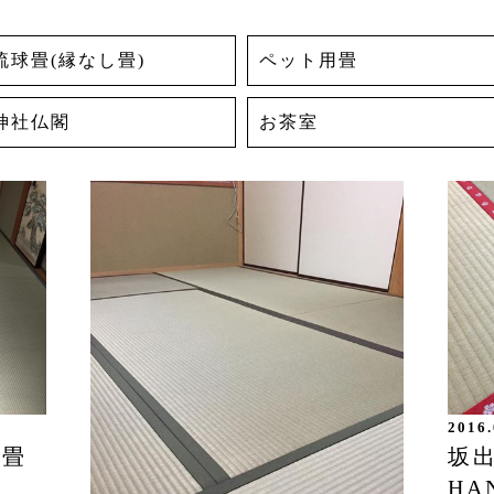
琉球畳(縁なし畳)
ペット用畳
神社仏閣
お茶室
2016.
坂
W畳
HA