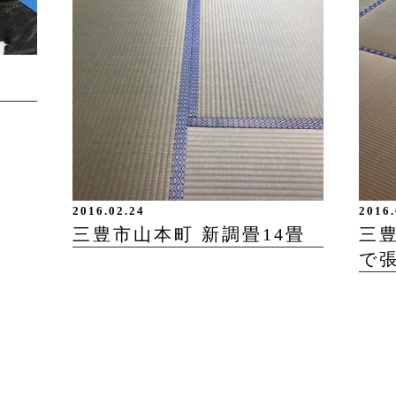
2016.02.24
2016.
三豊市山本町 新調畳14畳
三
で