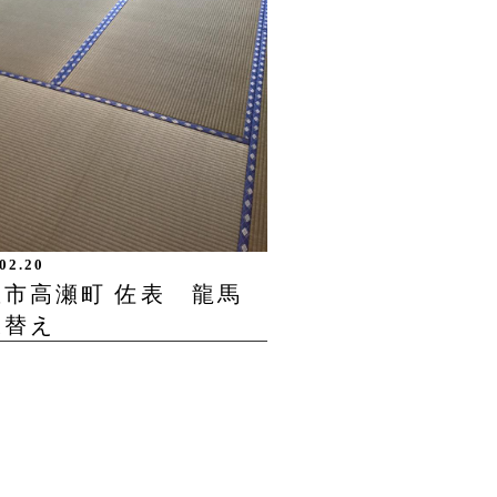
02.20
豊市高瀬町 佐表 龍馬
張替え