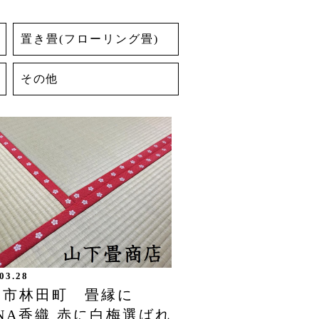
置き畳(フローリング畳)
その他
03.28
出市林田町 畳縁に
NA香織 赤に白梅選ばれ