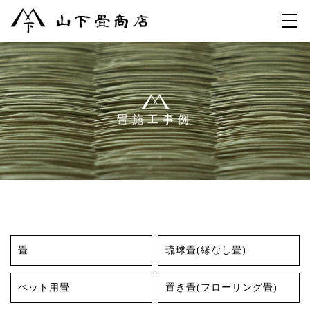
畳施工事例
畳
琉球畳(縁なし畳)
ペット用畳
置き畳(フローリング畳)