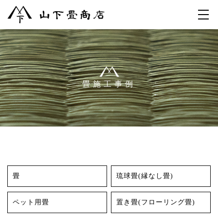
畳施工事例
畳
琉球畳(縁なし畳)
ペット用畳
置き畳(フローリング畳)