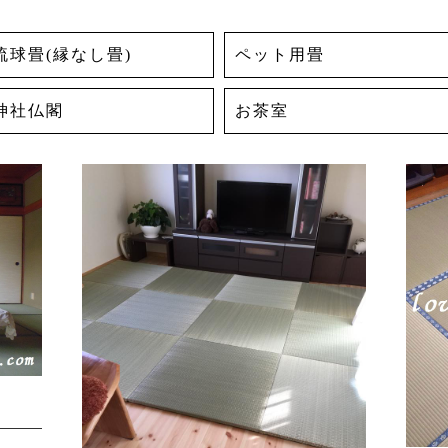
琉球畳(縁なし畳)
ペット用畳
神社仏閣
お茶室