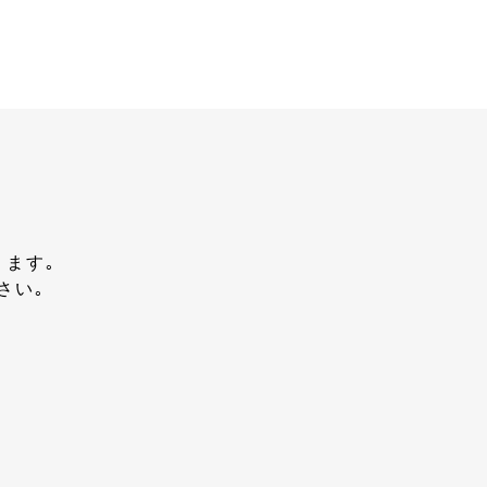
ります｡
さい｡