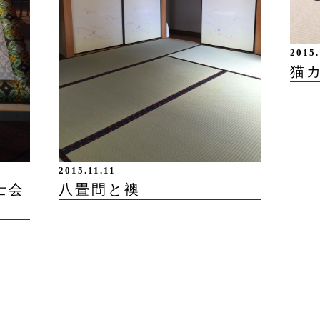
2015.
猫
2015.11.11
士会
八畳間と襖