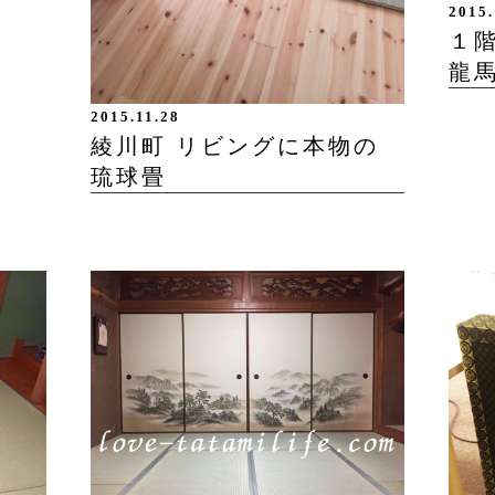
2015.
１
龍
2015.11.28
綾川町 リビングに本物の
琉球畳