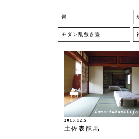
畳
モダン乱敷き畳
2015.12.5
土佐表龍馬