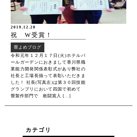
2019.12.28
祝 W受賞！
畳よめブログ
令和元年１２月１７日(火)ホテルパ
ールガーデンにおきまして香川県職
業能力開発関係表彰式があり弊社の
社長と工場長揃って表彰いただきま
した！ 社長(写真左)は第３０回技能
グランプリにおいて四国で初めて
畳製作部門で 敢闘賞入 […]
カテゴリ