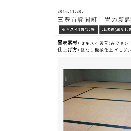
2016.11.20.
三豊市詫間町 畳の新調
セキスイ8畳/16畳
琉球畳(縁なし畳
畳表素材
セキスイ美草(みぐさ)
仕上げ方
縁なし機械仕上げモダ