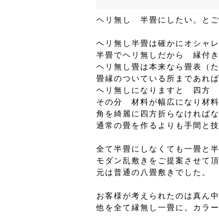
ヘリ無し 半畳にしたい。と
ヘリ無し半畳は確かにオシャ
半畳でヘリ無しだから 縁付
ヘリ無し畳は本来なら畳表（
畳縁のついている所まであれ
ヘリ無しになりますと 四方
その分 材料が幅広になり材
角を綺麗に四方折らなければ
通常の畳を作るよりも手間と
全て半畳にしなくても一畳と半
モダン乱敷きをご提案させて
元は普通の八畳敷きでした。
お客様が考えられたのは真ん
他を全て縁無し一畳に。カラ