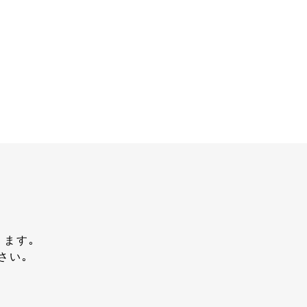
ります｡
さい｡