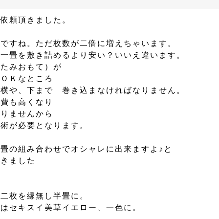
ご依頼頂きました。
レですね。ただ枚数が二倍に増えちゃいます。
き一畳を敷き詰めるより安い？いいえ違います。
たたみおもて）が
ばＯＫなところ
 横や、下まで 巻き込まなければなりません。
料費も高くなり
なりませんから
技術が必要となります。
畳の組み合わせでオシャレに出来ますよ♪と
頂きました
中二枚を縁無し半畳に。
ーはセキスイ美草イエロー、一色に。