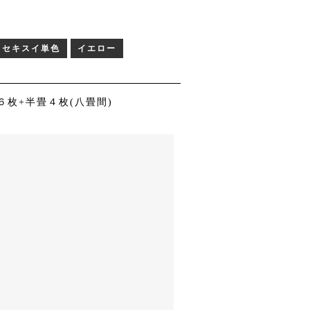
セキスイ単色
イエロー
６枚+半畳４枚(八畳間)