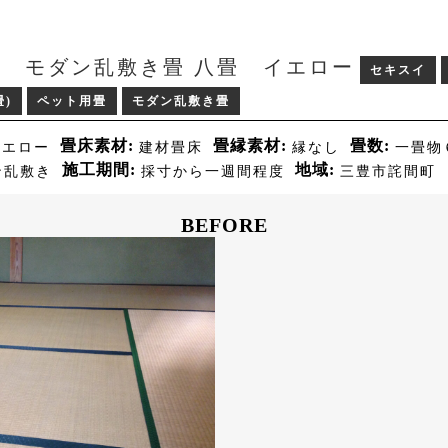
 モダン乱敷き畳 八畳 イエロー
セキスイ
)
ペット用畳
モダン乱敷き畳
畳床素材
畳縁素材
畳数
イエロー
建材畳床
縁なし
一畳物
施工期間
地域
ン乱敷き
採寸から一週間程度
三豊市詫間町
BEFORE