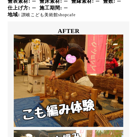
畳表素材
畳床素材
畳縁素材
畳数
ー
ー
ー
ー
仕上げ方
施工期間
ー
ー
地域
讃岐こども美術館shopcafe
AFTER