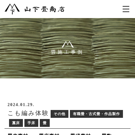
畳施工事例
2024.01.29.
こも編み体験
その他
有職畳・古式畳・作品製作
藁床
手床
畳