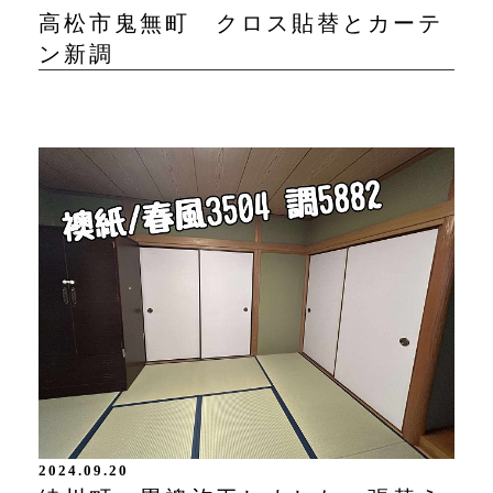
高松市鬼無町 クロス貼替とカーテ
ン新調
2024.09.20