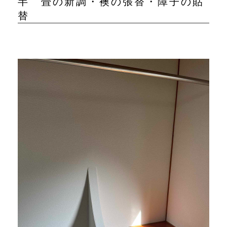
半 畳の新調・襖の張替・障子の貼
替