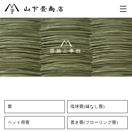
畳施工事例
畳
琉球畳(縁なし畳)
ペット用畳
置き畳(フローリング畳)